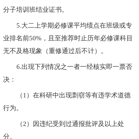
分子培训班结业证书。
5.
大二上学期
必修课平均绩点在
班级或专
业排名
前
50%
，且至推荐时止历年必修课科目
无不及格现象（重修通过后不计）。
6.出现下列情况之一者一经核实即一票否
决：
（
1）在科研中出现剽窃等有违学术道德
行为。
（
2）因违纪受到过通报批评及以上处
分。