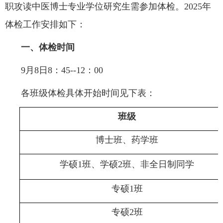
职攻读中医博士专业学位研究生需参加体检。
2025年
体检工作
安排
如下：
一、体检时间
9月
8
日
8：
45
--12：00
各班级体检具体开始时间见下表：
班级
博士班
、
药学
班
学硕
1班、
学硕
2班
、非全日制同学
专硕
1班
专硕
2班