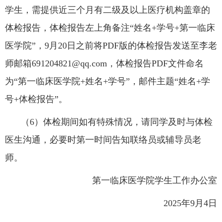
学生，需提供近三个月有二级及以上医疗机构盖章的
体检报告，体检报告左上角备注
“姓名+学号+第一临床
医学院”，9月20日之前将PDF版的体检报告发送至李老
师邮箱691204821@qq.com，体检报告PDF文件命名
为“第一临床医学院+姓名+学号”
，
邮件主题
“姓名+学
号+体检报告”。
（
6
）
体检期间如有特殊情况，请同学及时与体检
医生沟通，必要时第一时间告知
联络员
或辅导员老
师。
第一临床医学
院学生工作办公室
202
5
年
9
月
4
日