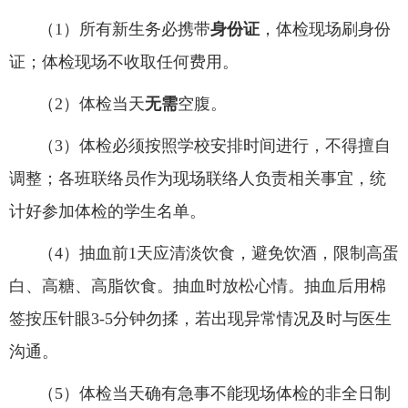
（
1）所有新生务必携带
身份证
，体检现场刷身份
证；体检现场不收取任何费用。
（
2）体检当天
无需
空腹。
（
3）体检必须按照学校安排时间进行，不得擅自
调整；
各
班
联络员
作为
现场联络人负责相关事宜
，
统
计好参加体检的学生名单
。
（
4
）抽血前
1天应清淡饮食，避免饮酒，限制高蛋
白、高糖、高脂饮食。抽血
时
放松心情。抽血后用棉
签按压针眼
3-5分钟勿揉，若出现异常情况及时与医生
沟通。
（
5
）
体检当天确有急事不能现场体检的非全日制